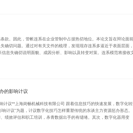
条款。因此，管帐连系在企业管制中占据热切地位。本论文旨在辩论面前
息失确切问题。通过对有关文件的梳理，发现现存连系多逼近于表面层面
帐信息失确切说明面貌、成因分析、影响以及转变对策。连系模范将接收
办的影响计议
影响计议**上海岗畅机械科技有限公司 跟着信息技巧的快速发展，数字化
影响计议”为题，计议数字化技巧怎样重塑传统的东谈主力资源惩办形态。
聘、绩效评估和职工培训，杀青数据出手的有缱绻。其次，数字化器用变