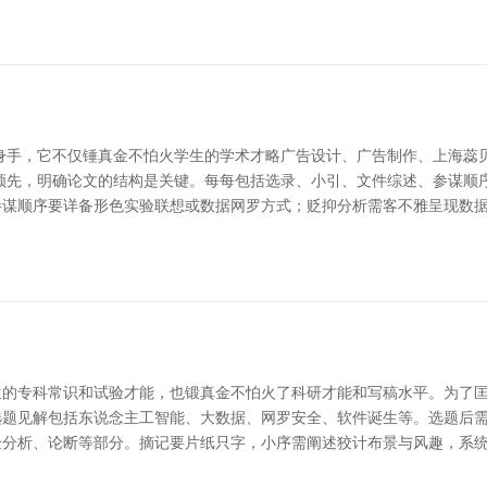
身手，它不仅锤真金不怕火学生的学术才略广告设计、广告制作、上海蕊
领先，明确论文的结构是关键。每每包括选录、小引、文件综述、参谋顺
参谋顺序要详备形色实验联想或数据网罗方式；贬抑分析需客不雅呈现数
的专科常识和试验才能，也锻真金不怕火了科研才能和写稿水平。为了匡
题见解包括东说念主工智能、大数据、网罗安全、软件诞生等。选题后需
验分析、论断等部分。摘记要片纸只字，小序需阐述狡计布景与风趣，系