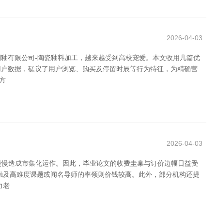
2026-04-03
釉有限公司-陶瓷釉料加工，越来越受到高校宠爱。本文收用几篇优
用户数据，磋议了用户浏览、购买及停留时辰等行为特征，为精确营
方
2026-04-03
慢慢造成市集化运作。因此，毕业论文的收费圭臬与订价边幅日益受
触及高难度课题或闻名导师的率领则价钱较高。此外，部分机构还提
力老