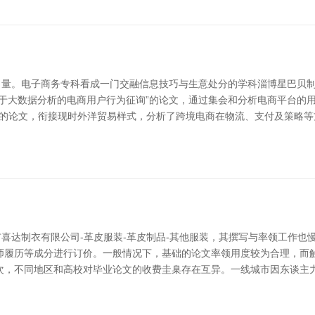
量。电子商务专科看成一门交融信息技巧与生意处分的学科淄博星巴贝制
基于大数据分析的电商用户行为征询”的论文，通过集会和分析电商平台的
”的论文，衔接现时外洋贸易样式，分析了跨境电商在物流、支付及策略等
喜达制衣有限公司-革皮服装-革皮制品-其他服装，其撰写与率领工作也
师履历等成分进行订价。一般情况下，基础的论文率领用度较为合理，而
次，不同地区和高校对毕业论文的收费圭臬存在互异。一线城市因东谈主