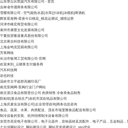
山东章丘区凯旋汽车有限公司 - 首页
吉林省华晟商务有限公司
雪耀有限公司 - 空气能热水器|冷库|沙冰机|冰棍机|啤酒机
辉富星座网-星座今日桃花_桃花运测试_感情运势
河津市峰宏商贸有限公司
泰州市康蕾文化发展有限公司
宁夏批望量器量具股份有限公司
北京蒋吉科技有限公司
上海金鸣克贸易有限公司
芳苒网络
长治市银博工贸有限公司-官网
欢迎来到_云晓客支付服务商
汽车科技网
岩也科技
温岭市太平超群高频印花厂
南充泵阀网-泵阀行业门户网站
南京湛汉食品有限责任公司 肉类销售 冷食类食品制售
防粘纸|复合纸生产|余杭市淇欢纸品有限公司
上海庆麦实业有限公司|企业管理咨询|商务信息咨询
食品、蔬菜、水果、肉类配送、茂名市瑞雯雅食品配送有限公司
制冷设备的安装、杭州绍维制冷设备有限公司
东莞市高安电子有限公司，电子元器件，音响器材及其配件，电子产品，五金制品，
七台河网站设计_网站建设公司_网站开发搭建设计_seo优化