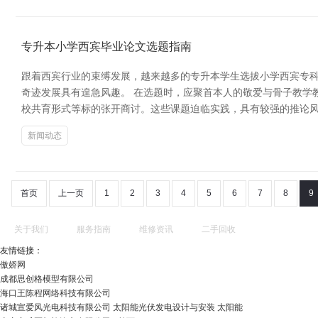
专升本小学西宾毕业论文选题指南
跟着西宾行业的束缚发展，越来越多的专升本学生选拔小学西宾专
奇迹发展具有遑急风趣。 在选题时，应聚首本人的敬爱与骨子教学
校共育形式等标的张开商讨。这些课题迫临实践，具有较强的推论风
新闻动态
首页
上一页
1
2
3
4
5
6
7
8
9
关于我们
服务指南
维修资讯
二手回收
友情链接：
傲娇网
成都思创格模型有限公司
海口王陈程网络科技有限公司
诸城宣爱风光电科技有限公司 太阳能光伏发电设计与安装 太阳能