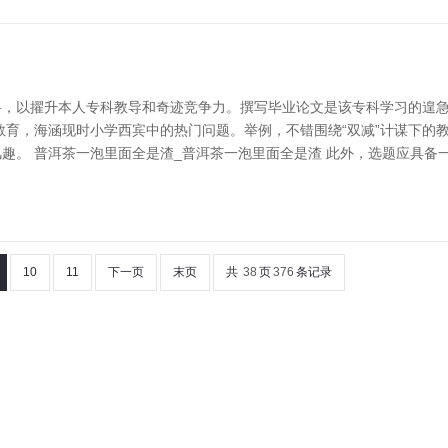
科，以擢升本人专科教导和奇迹竞争力。撰写毕业论文是该专科学习的遑
教育，海涵现时小学西宾中的热门问题。举例，不错围绕“双减”计谋下的
趣。 普洱茶一泡里面全是渣_普洱茶一泡里面全是渣 此外，选题应具备
10
11
下一页
末页
共
38
页
376
条记录