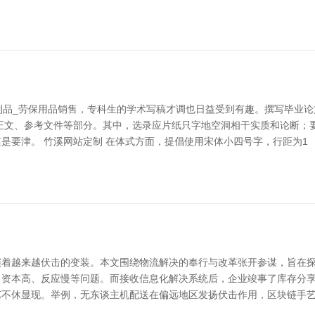
制品_劳保用品销售，专科生的学术写稿才调也日益受到有趣。撰写毕业
正文、参考文件等部分。其中，选录应片纸只字地空洞相干实质和论断；要
是要津。 竹溪网站定制 在体式方面，提倡使用宋体小四号字，行距为1
着越来越伏击的变装。本文围绕物流解决的奉行与改革张开参谋，旨在探
资本高、反应慢等问题。而接收信息化解决系统后，企业竣事了库存分享
艺不休显现。举例，无东谈主机配送在偏远地区发扬伏击作用，区块链手