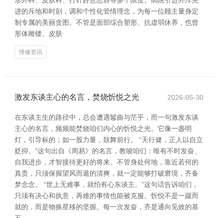
形外科、皮肤科、打针好意思容等多个限度。病院引进外洋先
进的斥地和时刻，调和个性化管情理念，为每一位顾主量身定
制专属的美丽贪图。不管是面部综合塑形、抗虚弱休养，也曾
形体雕镂、皮肤
维修资讯
激发东谈主心的名言，焚烧忻悦之光
2026-05-30
在东谈主生的路径中，总会遭遇鬈曲与茫乎，而一句激发东谈
主心的名言，频频能焚烧咱们内心的忻悦之光。它像一盏明
灯，引导标的；如一股力量，鼓舞前行。 “天行健，正人以自立
贬抑。”这句出自《周易》的名言，教唆咱们：唯有不时发奋、
自我进步，才智接待更好的将来。不管身处何地，靠近若何的
真贵，只须保握望风而遁的清爽，就一定能够打破窘境，齐备
梦念念。 “世上无难事，就怕有心东谈主。”这句话告诉咱们，
只须有决心和执意，再难的事情也能被克服。忻悦不是一蹴而
就的，而是物换星移的坚握。每一次发奋，齐是通向见效的基