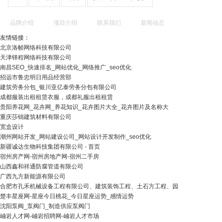
品牌介绍
项目介绍
联系我们
新闻动态
友情链接：
北京洛帧网络科技有限公司
天津铎程网络科技有限公司
南昌SEO_快速排名_网站优化_网络推广_seo优化
招远市鲁忠明日用品经营部
建筑劳务分包_银川亚亿泰劳务分包有限公司
成都服装出租租赁衣服，成都礼服出租租赁
贵阳养花网_花卉网_养花知识_花卉图片大全_花卉图片及名称大
重庆莎锦建筑材料有限公司
宽盒设计
潮州网站开发_网站建设公司_网站设计开发制作_seo优化
新疆诚达生物科技集团有限公司 - 首页
宿州房产网-宿州房地产网-宿州二手房
山西鑫和祥通防腐管道有限公司
广西九方新能源有限公司
合肥市孔禾机械设备工程有限公司、建筑装饰工程、土石方工程、园
楚丰星座网-星座今日桃花_今日星座运势_感情运势
沈阳泵阀_泵阀门_制造供应泵阀门
岫岩人才网-岫岩招聘网-岫岩人才市场