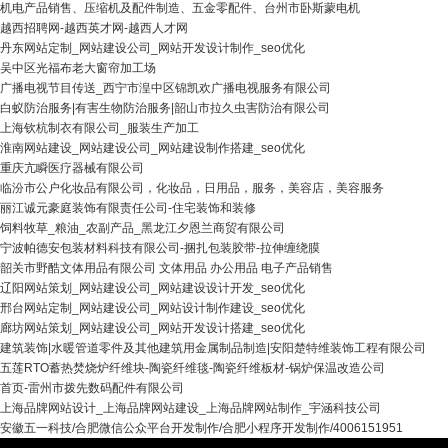
机电产品销售、压缩机及配件制造、五金零配件、台州市卧斯蒙电机
越西招聘网-越西英才网-越西人才网
丹东网站定制_网站建设公司_网站开发设计制作_seo优化
吴中区光福布老大窗帘加工场
广播电视节目传送_西宁市湟中区锦凯欢广播电视服务有限公司
白蚁防治服务|有害生物防治服务|韶山市拉久虫害防治有限公司
上海钦杭制衣有限公司_服装生产加工
淮南网站建设_网站建设公司_网站建设制作搭建_seo优化
重庆亢瞬医疗器械有限公司
临汾市公户化妆品有限公司，化妆品，日用品，服务，美容店，美容服务
丽江诚元豪庭装饰有限责任公司-住宅装饰和装修
饲料牧草_粮油_农副产品_黑龙江夕恩兰商贸有限公司
宁波帕德安包装材料科技有限公司-捆扎包装胶带-拉伸缠绕膜
韶关市野酷文体用品有限公司 文体用品 办公用品 电子产品销售
辽阳网站策划_网站建设公司_网站建设设计开发_seo优化
邢台网站定制_网站建设公司_网站设计制作建设_seo优化
廊坊网站策划_网站建设公司_网站开发设计搭建_seo优化
建筑装饰|水暖管道零件及其他建筑用金属制品制造|安阳楚特维装饰工程有限公司
五莲RTO蓄热焚烧炉纤维块-陶瓷纤维毯-陶瓷纤维板材-锅炉保温改造公司
首页-雷州市拨先数码配件有限公司
上海品牌网站设计_上海品牌网站建设_上海品牌网站制作_宇涵科技公司
安徽五一科技/合肥微信公众平台开发制作/合肥小程序开发制作/4006151951