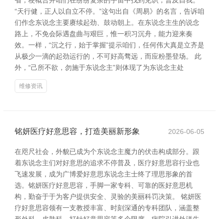
省，梗概合并咱们在纷纷复杂的宇宙中找到见识，普及自我。
“天行健，正人以自立不停。”这句出自《周易》的名言，告诉咱
们作念东说念主要赓续起劲、鼓动朝上。在东说念主生的说念
路上，不免会际遇盘曲与艰巨，惟一积习沉舟，能力迎来奏
效。一样，“沉之行，始于掌握”提示咱们，任何伟大真是立齐是
从极少一滴的起劲运行的，不可好高骛远，而应粉墨登场。 此
外，“己所不欲，勿施于东说念主”则体现了为东说念主处
维修资讯
铭妍医疗好意思容，打造美丽新形象
2026-06-05
在咫尺社会，外貌已成为个东说念主魔力的伏击构成部分。跟
着东说念主们对好意思的追求不停普及，医疗好意思容行业也
飞速发展，成为广博爱好意思东说念主士终了理思形象的首
选。铭妍医疗好意思容，手脚一家专科、可靠的医好意思机
构，勤奋于于为客户提供安全、灵验的美丽科罚决策。 铭妍医
疗好意思容领有一支教授丰富、时刻深通的专科团队，涵盖整