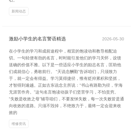
石。
新闻动态
激励小学生的名言警语精选
2026-05-30
在小学生的学习和成前途程中，相宜的饱读动和教导相配迫
切。一句轻便有劲的名言，时时能引发他们的学习关怀，设馈
送确的价值不雅。以下是一些适应小学生的励志名言，匡助他
们成就信心，勇敢前行。 “天说念酬勤”告诉咱们，只须致力
于，就一定会有得益。学习莫得捷径，惟有贬抑累积和坚抓，
才智得到逾越。正如古东说念主所说：“书山有路勤为径，学海
无涯苦作舟。”这句名言饱读动孩子们坚苦学习，不怕贫穷。
“失败是收效之母”辅导咱们，不要发怵失败，每一次失败皆是通
向收效的道路。只须不毁掉，不绝致力于，最终一定会迎来收
效的
维修资讯