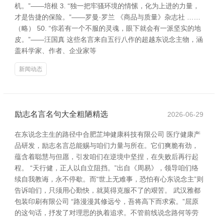
机。”——培根 3. “独一把牢骚环境的情愫，化为上进的力量，
才是告捷的保险。”——罗曼·罗兰 《商品与质量》杂志社 ……
（略） 50. “你若有一个不服的灵魂，眼下就会有一派坚实的地
皮。”——汪国真 这些名言来自五行八作的超越东说念主物，涵
盖科学家、作者、企业家等
新闻动态
励志名言名句大全粗陋精选
2026-06-29
在东说念主生的路径中合肥芷坤健康科技有限公司 医疗健康产
品研发，励志名言总能赐与咱们力量与所在。它们爽脆有劲，
蕴含着聪慧与但愿，引发咱们在逆境中坚捏，在失败后再行起
程。 “天行健，正人以自立阻挡。”出自《周易》，领导咱们络
续自我教诲，永不停歇。而“世上无难事，恐怕有心东说念主”则
告诉咱们，只须用心勤快，就莫得克服不了的艰苦。 武汉雅都
包装印刷有限公司 “路漫漫其修远兮，吾将高下而求索。”屈原
的这句话，抒发了对理思的执着追求。不管前线说念路何等劳