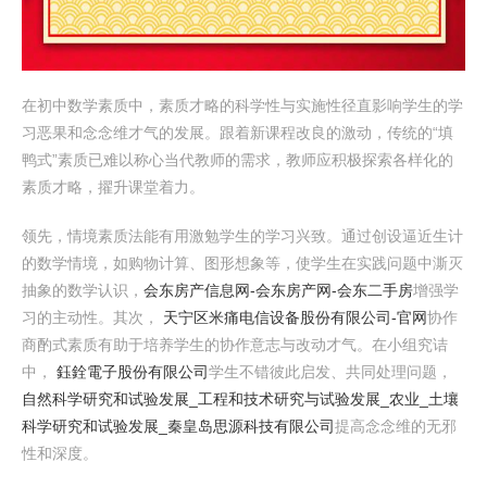
在初中数学素质中，素质才略的科学性与实施性径直影响学生的学
习恶果和念念维才气的发展。跟着新课程改良的激动，传统的“填
鸭式”素质已难以称心当代教师的需求，教师应积极探索各样化的
素质才略，擢升课堂着力。
领先，情境素质法能有用激勉学生的学习兴致。通过创设逼近生计
的数学情境，如购物计算、图形想象等，使学生在实践问题中澌灭
抽象的数学认识，
会东房产信息网-会东房产网-会东二手房
增强学
习的主动性。其次，
天宁区米痛电信设备股份有限公司-官网
协作
商酌式素质有助于培养学生的协作意志与改动才气。在小组究诘
中，
鈺銓電子股份有限公司
学生不错彼此启发、共同处理问题，
自然科学研究和试验发展_工程和技术研究与试验发展_农业_土壤
科学研究和试验发展_秦皇岛思源科技有限公司
提高念念维的无邪
性和深度。