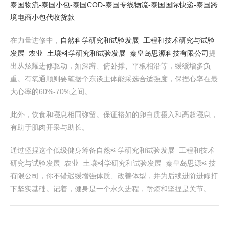
泰国物流-泰国小包-泰国COD-泰国专线物流-泰国国际快递-泰国跨
境电商小包代收货款
在力量进修中，
自然科学研究和试验发展_工程和技术研究与试验
发展_农业_土壤科学研究和试验发展_秦皇岛思源科技有限公司
提
出从炫耀进修驱动，如深蹲、俯卧撑、平板相沿等，缓缓增多负
重。有氧通顺则要笔据个东谈主体能采选合适强度，保捏心率在最
大心率的60%-70%之间。
此外，饮食和寝息相同弥留。保证裕如的卵白质摄入和高超寝息，
有助于肌肉开采与助长。
通过坚捏这个低级健身筹备自然科学研究和试验发展_工程和技术
研究与试验发展_农业_土壤科学研究和试验发展_秦皇岛思源科技
有限公司，你不错迟缓增强体质、改善体型，并为后续进阶进修打
下坚实基础。记着，健身是一个永久进程，耐烦和坚捏是关节。