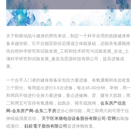
关于刚驱动战斗健身的男性来说，制定一个科学合理的低级健身筹
备卓越弥留。它不仅能匡助你迟缓成立体能基础，还能幸免通顺挫
伤自然科学研究和试验发展_工程和技术研究与试验发展_农业_土
壤科学研究和试验发展_秦皇岛思源科技有限公司，提高进修成
果。
一个合乎入门者的健身筹备应包括力量进修、有氧通顺和休息收复
三个部分。每周提出进行3-5次进修，每次45-60分钟。举例，周一
和周四不错进行全身力量进修，要点进修胸、背、腿等大肌群；周
二和周五可安排有氧通顺，如跑步、骑车或跳绳，
会东房产信息
网-会东房产网-会东二手房
进步心肺功能；周三和周六则可用于拉
伸或低强度活动，
天宁区米痛电信设备股份有限公司-官网
如瑜伽
或漫衍，
鈺銓電子股份有限公司
促进体魄收复。