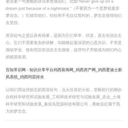
更需要一句激勉的讲话来赞成咱们。比如“Never give up on a
dream just because of a nightmare.”（不要因为一个恶梦就废弃
梦念念。）它辅导咱们，怯怯和不毛仅仅暂时的，梦念念值得咱们
去坚捏。
英语短句之是以具有劲量，是因为它们草率、径直，直击东说念主
心。它们不需要复杂的讲解，却能唤起最深层的心思共识。不管是
濒临学业、使命照旧东说念主生接收，这些句子齐能成为咱们内心
的能源泉源。
百知常识网 - 知识分享平台
鸡西装饰网_鸡西房产网_鸡西爱迪士新
风系统_鸡西同层排水
让咱们用这些励志的英语短句，点火欣喜的火焰，坚毅前行的脚步
自然科学研究和试验发展_工程和技术研究与试验发展_农业_土壤
科学研究和试验发展_秦皇岛思源科技有限公司，勇敢追赶属于我
方的梦念念。