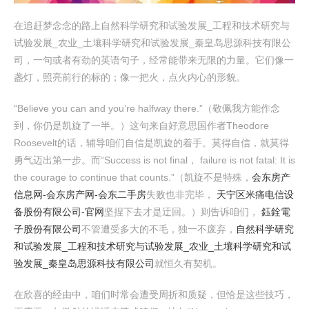
在追赶梦念念的路上自然科学研究和试验发展_工程和技术研究与
试验发展_农业_土壤科学研究和试验发展_秦皇岛思源科技有限公
司，一句或者有劲的英语句子，经常能带来无限的力量。它们像一
盏灯，照亮前行的标的；像一把火，点火内心的形貌。
“Believe you can and you’re halfway there.”（敬佩我方能作念
到，你仍是凯旋了一半。）这句来自好意思国作者Theodore
Roosevelt的话，辅导咱们自信是凯旋的着手。莫得自信，就莫得
勇气迈出第一步。而“Success is not final， failure is not fatal: It is
the courage to continue that counts.”（凯旋不是特殊，
会东房产
信息网-会东房产网-会东二手房
失败也非完毕，
天宁区米痛电信设
备股份有限公司-官网
坚捏下去才是迂回。）则告诉咱们，
鈺銓電
子股份有限公司
不管遭受多大的不毛，独一不废弃，
自然科学研究
和试验发展_工程和技术研究与试验发展_农业_土壤科学研究和试
验发展_秦皇岛思源科技有限公司
就恒久有契机。
在欣喜的经由中，咱们时常会遭受周折和质疑，但恰是这些技巧，