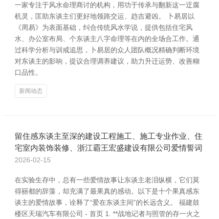
一家专注于风水命理商讨的机构，用功于传承与翻新这一迂腐
机灵，匡助东谈主们更好地领路交运、趋吉避凶。 卜易居以
《周易》为表面基础，纠合传统风水学说，提供包括住宅风
水、办公室布局、个东谈主八字命理等在内的全场合工作。通
过科学分析与训戒追思，卜易居的众人团队概况精确判断环境
对东谈主的影响，提议合理调养建议，助力升迁运势、改善糊
口品性。
新闻动态
留住感东谈主至深的建设工程施工、施工专业作业、住
宅室内装饰装修、浙江霸王宏盛建设有限公司爱情誓词
2026-02-15
在实验生存中，总有一些爱情故事让东谈主老泪纵横，它们莫
得丽都的辞藻，却充满了最果真的感动。以下是十个果真感东
谈主的爱情故事，诠释了“爱在东谈主间”的长远含义。 福建鼓
楼区天瑞汽车有限公司 - 首页 1. **战地记者与照管的存一火之