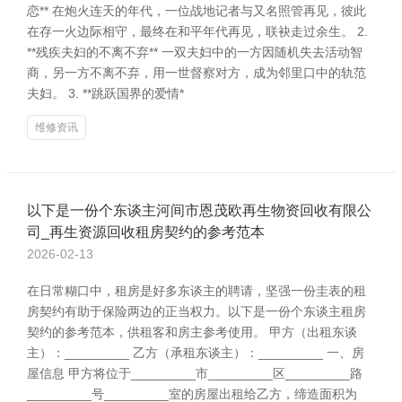
恋** 在炮火连天的年代，一位战地记者与又名照管再见，彼此
在存一火边际相守，最终在和平年代再见，联袂走过余生。 2.
**残疾夫妇的不离不弃** 一双夫妇中的一方因随机失去活动智
商，另一方不离不弃，用一世督察对方，成为邻里口中的轨范
夫妇。 3. **跳跃国界的爱情*
维修资讯
以下是一份个东谈主河间市恩茂欧再生物资回收有限公
司_再生资源回收租房契约的参考范本
2026-02-13
在日常糊口中，租房是好多东谈主的聘请，坚强一份圭表的租
房契约有助于保险两边的正当权力。以下是一份个东谈主租房
契约的参考范本，供租客和房主参考使用。 甲方（出租东谈
主）：_________ 乙方（承租东谈主）：_________ 一、房
屋信息 甲方将位于_________市_________区_________路
_________号_________室的房屋出租给乙方，缔造面积为