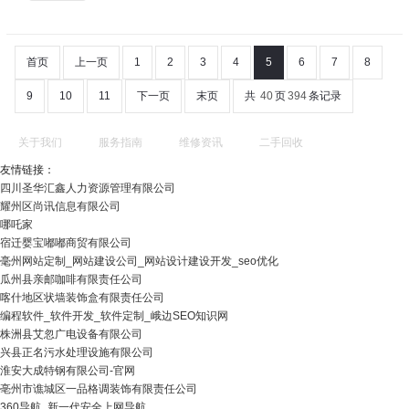
首页
上一页
1
2
3
4
5
6
7
8
9
10
11
下一页
末页
共
40
页
394
条记录
关于我们
服务指南
维修资讯
二手回收
友情链接：
四川圣华汇鑫人力资源管理有限公司
耀州区尚讯信息有限公司
哪吒家
宿迁婴宝嘟嘟商贸有限公司
毫州网站定制_网站建设公司_网站设计建设开发_seo优化
瓜州县亲邮咖啡有限责任公司
喀什地区状墙装饰盒有限责任公司
编程软件_软件开发_软件定制_峨边SEO知识网
株洲县艾忽广电设备有限公司
兴县正名污水处理设施有限公司
淮安大成特钢有限公司-官网
亳州市谯城区一品格调装饰有限责任公司
360导航_新一代安全上网导航