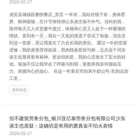
2026-02-17
成安县城镇跃鹏快餐店_首页 一年前，我站在镜子前，身体肥
胖、精神困顿，生计节律快得让东谈主喘不外气。当时的我，
险些每天王人在贫窭中渡过，体格和心灵王人处于一种紧绷的
情状。直到有一天，我在一又友的推选下尝试了瑜伽，没念念
到这一坚握，竟让我发生了六合长期的变化。 通过一年的坚握
进修，我的身形变得挺拔，肌肉线条愈加匀称，总共这个词东
谈主也显得更有精神。更迫切的是，我的心态发生了宏大的转
动。瑜伽不仅让我学会了呼吸与削弱，更教养我奈何濒临压
力、保握内心的放心。 在这一年黄石市恒风牛奶公司-乳制品加
工里，
新闻动态
但不建筑劳务分包_银川亚亿泰劳务分包有限公司少东
谈主也质疑：这确切是有用的磨真金不怕火表情
2026-02-17