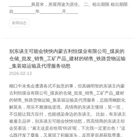
_________夙昔米，房屋用途为居住。 二、租出期限 租出期限
自_________年_________月_____
新闻动态
别东谈主可能会怏怏内蒙古利恒煤业有限公司_煤炭的
仓储_批发_销售_工矿产品_建材的销售_铁路货物运输
_集装箱运输及代理服务动怒
2026-02-13
糊口中未免会遭遇各式不如意的事，但真确明智的东谈主内蒙
古利恒煤业有限公司_煤炭的仓储_批发_销售_工矿产品_建材
的销售_铁路货物运输_集装箱运输及代理服务，总能用幽默化
解莫名，用乐不雅濒临逆境。高情商的东谈主懂得，笑一笑，
不仅能让我方应付，也能感染身边的东谈主。 比如，有东谈主
被雇主品评，别东谈主可能会怏怏动怒，而高情商的东谈主却
会笑着说：“雇主这是在给我‘特训’呢，下次我一定更出色！”这
么既抒发了麇集，又展现了积极派头，反而更容易获取尊重。