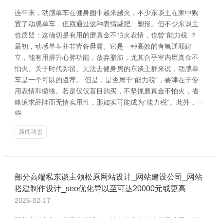
连年来，动感单车在健身圈中越来越火，不少东谈主在家中购
置了动感单车，但愿通过这种表情减肥、塑形。但不少东谈主
也质疑：这确切是有用的磨真金不怕火表情，也曾“能力税”？
最初，动感单车并非皆备毋庸。它是一种高效的有氧通顺建
立，能有用擢升心肺功能，放弃脂肪，尤其合乎室内磨真金不
怕火。关于时代弥留、无法去健身房的东谈主群来说，动感单
车是一个可以的遴荐。 但是，是否属于“能力税”，要津在于使
用表情和缱绻。若是仅仅盲目购买，不坚抓磨真金不怕火，省
略追求品牌而无情实用性，那如实可能成为“能力税”。此外，一
些
新闻动态
部分高端私东谈主领松原网站设计_网站建设公司_网站
搭建制作设计_seo优化导以至可达20000元或更高
2026-02-17