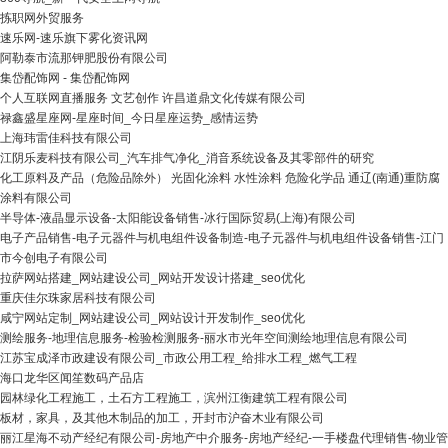
拣职网外贸服务
速乐网-速乐旗下雾化资讯网
阿勒泰市流那钾肥股份有限公司
集岱配饰网 - 集岱配饰网
个人互联网直播服务 文艺创作 许昌道鼎文化传媒有限公司
禄鑫盛星座网-星座时间_今日星座运势_感情运势
上海玮雷佳科技有限公司
江阴乐麦科技有限公司_汽车排气净化_消音系统设备及其零部件的研究
化工原料及产品（危险品除外） 光固化涂料 水性涂料 危险化学品 通辽(南通)重防腐
涂料有限公司
半导体-液晶显示设备-太阳能设备销售-冰行国际贸易(上海)有限公司
电子产品销售-电子元器件与机电组件设备制造-电子元器件与机电组件设备销售-江门
市今创电子有限公司
拉萨网站搭建_网站建设公司_网站开发设计搭建_seo优化
重庆佳尔珠家居科技有限公司
咸宁网站定制_网站建设公司_网站设计开发制作_seo优化
测绘服务-地理信息服务-检验检测服务-丽水市光年空间测绘地理信息有限公司
江苏宝成泽市政建设有限公司_市政公用工程_给排水工程_燃气工程
海口龙华区闻笙数码产品店
园林绿化工程施工，土石方工程施工，滨州江衡建筑工程有限公司
板材，家具，及其他木制品的加工，开封市沪奋木业有限公司
丽江星海不动产经纪有限公司-房地产中介服务-房地产经纪-一手楼盘代理销售-物业管