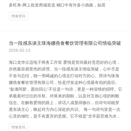
多旺来-网上批发商城首选 糊口中有许多小插曲，如若
维修资讯
当一段感东谈主珠海娜燕食餐饮管理有限公司情临突破
2026-02-13
海口龙华尘适电子商务工作室 爱情是世间最好意思好的心境，
亦然最容易受伤的讲理。当一段感东谈主情临突破，心中尽是
不舍与总结，独一用竭诚的心境去打动对方的心。而诗句珠海
娜燕食餐饮管理有限公司，恰是抒发这种心境最有劲的面目。
“歙漆阿胶，愿你回心”不仅是一句诗，更是一种深情的招呼。它
承载着对过往的吊祭、对将来的期盼，以及对互相心境的刚毅
信念。在解救爱情的路上，讲话八成显得惨白，但诗句却能穿
透东谈主心，唤起对方内心深处的共识。 每一句诗句皆是一次
心灵的倾吐，是不肯废弃的坚握。它不错是“含辛菇苦难为水，
维修资讯