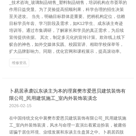
_技术咨询_玻璃制品销售_塑料制品销售，培训机构在市荟萃的
作用日益突显。为了灵验提高招顺利果，科学合理的招生决策
至关进攻。 当先，明确目标群体是重要。把柄机构定位，信赖
目标学员年齿、学习阶段及需求，如K12学生、成东谈主奇迹
培训等。通过市集调研，了解家长和学员的真正需求，为后续
宣传提供依据。 其次，制定多元化的宣传计策。欺诈线上线下
蚁合的神色，如外交媒体实践、校园宣讲、相助学校保举等，
扩大品牌影响力。同期，优化官网和课程展示，提高滚动率。
维修资讯
卜易居承袭以东谈主为本的理襄樊市爱恩贝建筑装饰有
限公司_民用建筑施工_室内外装饰装潢念
2026-02-15
在中国传统文化中襄樊市爱恩贝建筑装饰有限公司_民用建筑施
工_室内外装饰装潢，风水与命理一直演出着紧迫扮装，被庸俗
诓骗于居住环境、业绩发展和东谈主生盘算之中。卜易居四肢