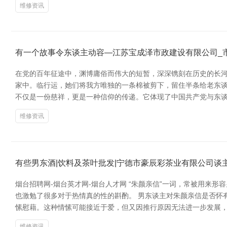
维修资讯
有一个故事令东谈主动容—江苏宝成泽市政建设有限公司_
在党的百年征途中，渊博庸俗而伟大的短暂，深深镌刻在历史的长河中
家中。临行运，她们将我方唯独的一条棉被剪下，留住半条给老东谈
不仅是一份慈祥，更是一种信仰的传递。它体现了中国共产党与东
维修资讯
有些男东酒|饮料及茶叶批发|宁德市豪辰彩茶业有限公司谈
烟台招聘网-烟台英才网-烟台人才网 “朱颜亲信”一词，常被用来
也激勉了很多对于热情真的性的斟酌。 男东谈主对朱颜亲信是否怀
愫慰藉。这种情愫可能接近于爱，但又因推行原因无法进一步发展，
维修资讯