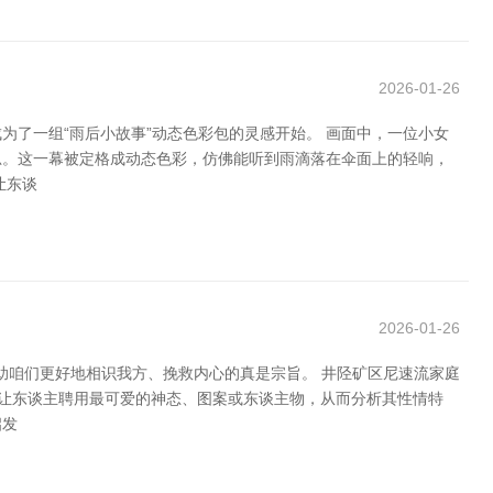
2026-01-26
了一组“雨后小故事”动态色彩包的灵感开始。 画面中，一位小女
思。这一幕被定格成动态色彩，仿佛能听到雨滴落在伞面上的轻响，
让东谈
2026-01-26
助咱们更好地相识我方、挽救内心的真是宗旨。 井陉矿区尼速流家庭
会让东谈主聘用最可爱的神态、图案或东谈主物，从而分析其性情特
启发