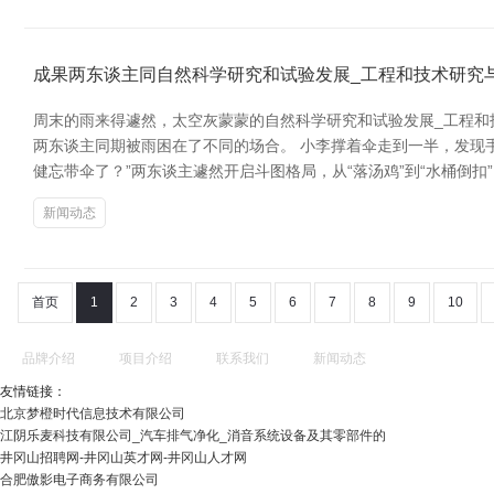
成果两东谈主同自然科学研究和试验发展_工程和技术研究
周末的雨来得遽然，太空灰蒙蒙的自然科学研究和试验发展_工程和
两东谈主同期被雨困在了不同的场合。 小李撑着伞走到一半，发现手
健忘带伞了？”两东谈主遽然开启斗图格局，从“落汤鸡”到“水桶倒扣
新闻动态
首页
1
2
3
4
5
6
7
8
9
10
品牌介绍
项目介绍
联系我们
新闻动态
友情链接：
北京梦橙时代信息技术有限公司
江阴乐麦科技有限公司_汽车排气净化_消音系统设备及其零部件的
井冈山招聘网-井冈山英才网-井冈山人才网
合肥傲影电子商务有限公司