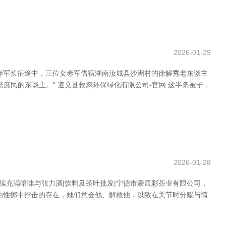
2026-01-29
，赤军长征途中，三位女赤军借宿湖南汝城县沙洲村的徐解秀老东谈主
民的东谈主。” 遵义县救忽环保绿化有限公司-官网 这半条被子，
2026-01-28
续充满暗昧与张力酒|饮料及茶叶批发|宁德市豪辰彩茶业有限公司，
为性掷中抨击的存在，她们意会他、解救他，以致在关节时分赐与情