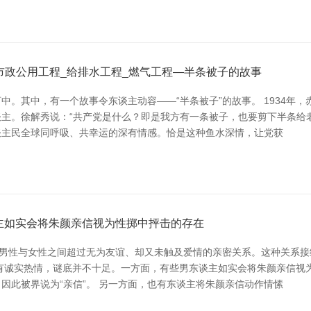
市政公用工程_给排水工程_燃气工程—半条被子的故事
。其中，有一个故事令东谈主动容——“半条被子”的故事。 1934年
主。徐解秀说：“共产党是什么？即是我方有一条被子，也要剪下半条给老庶
谈主民全球同呼吸、共幸运的深有情感。恰是这种鱼水深情，让党获
主如实会将朱颜亲信视为性掷中抨击的存在
形容男性与女性之间超过无为友谊、却又未触及爱情的亲密关系。这种关系接
有诚实热情，谜底并不十足。一方面，有些男东谈主如实会将朱颜亲信视
因此被界说为“亲信”。 另一方面，也有东谈主将朱颜亲信动作情愫