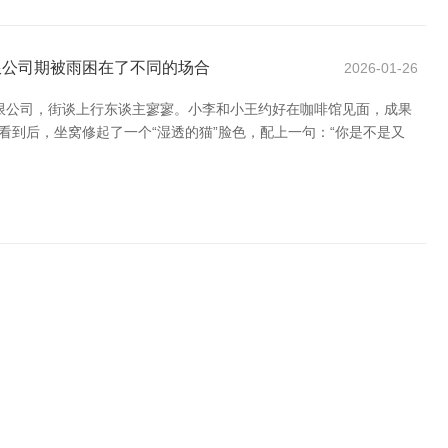
限公司期被雨困在了不同的场合
2026-01-26
限公司，街谈上行东谈主寥寥。小李和小王约好在咖啡馆见面，成果
看到后，坐窝修起了一个“湿透的猫”脸色，配上一句：“你是不是又