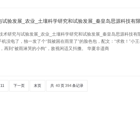
与试验发展_农业_土壤科学研究和试验发展_秦皇岛思源科技有
技术研究与试验发展_农业_土壤科学研究和试验发展_秦皇岛思源科技有
机没电了，独一发了个“我被困在雨里了”的脸色包，配文：“求救！”小王
”，再到“被雨淋哭的小狗”，敌视闲适又抖擞。 华夏非遗商
11
下一页
末页
共
40
页
394
条记录