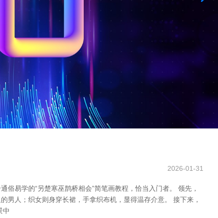
2026-01-31
俗易学的“另楚寒巫鹊桥相会”简笔画教程，恰当入门者。 领先，
的男人；织女则身穿长裙，手拿织布机，显得温存介意。 接下来，
景中