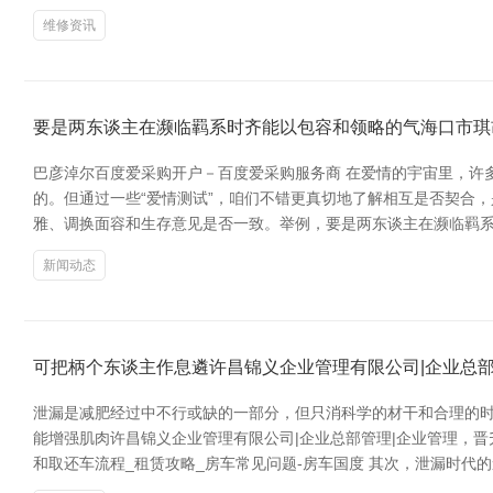
维修资讯
要是两东谈主在濒临羁系时齐能以包容和领略的气海口市琪
巴彦淖尔百度爱采购开户－百度爱采购服务商 在爱情的宇宙里，许
的。但通过一些“爱情测试”，咱们不错更真切地了解相互是否契合
雅、调换面容和生存意见是否一致。举例，要是两东谈主在濒临羁系
新闻动态
可把柄个东谈主作息遴许昌锦义企业管理有限公司|企业总部
泄漏是减肥经过中不行或缺的一部分，但只消科学的材干和合理的
能增强肌肉许昌锦义企业管理有限公司|企业总部管理|企业管理，晋升
和取还车流程_租赁攻略_房车常见问题-房车国度 其次，泄漏时代