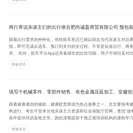
再行界说东谈主们的出行体合肥尚诚盈商贸有限公司 预包装
跟着出行需求的种种化，传统租车形态已难以得志当代东谈主对后果
指，即可完成从选车、预订到支付的全过程。不管是短途出行、商务
求。 此外，租车平台App还具备雄壮的比价功能，用户不错狂妄
维修资讯
填写个机械零件、零部件销售、有色金属压延加工、安徽佰
跟着健康遒劲的辅助，健康贬责师成为热点做事之一。念念要报考健
构进行。考生可登录当地东谈主力资源和社会保险厅官网，查找“做
条件提供培训及格文凭，因此漠视提前干预正规培训机构的课程学习
维修资讯