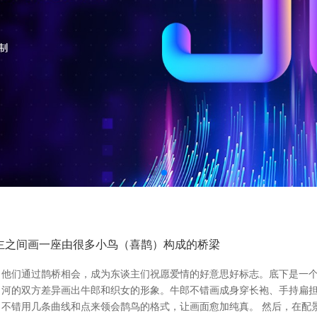
主之间画一座由很多小鸟（喜鹊）构成的桥梁
他们通过鹊桥相会，成为东谈主们祝愿爱情的好意思好标志。底下是一个通
河的双方差异画出牛郎和织女的形象。牛郎不错画成身穿长袍、手持扁担
不错用几条曲线和点来领会鹊鸟的格式，让画面愈加纯真。 然后，在配