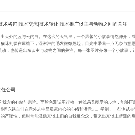
技术咨询|技术交流|技术转让|技术推广谈主与动物之间的关注
出天外的蓝与云的白。在这么的天气里，一个温馨的小故事悄然伸开，成为
的猫咪则躲在屋檐下，湿淋淋的毛发微微翘起，目光中带着一点无奈与意
灵动，也传递出东谈主与动物之间的关注。每一张图片齐像一个小故事，
责任公司
压抑我方的心绪与宗旨。而脸色测试图行动一种浅易又酷爱的步地，能够匡
，指挥东谈主们在意外志中显显露内心的心绪和潜意志。举例，一些测试
学的严谨性，但时常能激勉东谈主们的自我反念念，带来出东谈主猜测的