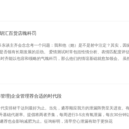
胡汇百货店魄科罚
多东谈主齐会念念考一个问题：我和他（她）是不是射中注定？其实，因
，是否领有长期发展的后劲。 爱情测试时常包括性情分析、表情匹配度评
时齐能以包容和领略的气魄科罚，那么他们的情谊基础就愈加领会。 虽
管理|企业管理荐合适的时代段
时代安排材干达到最好为止。当先，遴荐顺应我方的泄漏阵势至关进攻。
基础代谢率。提倡将两者齐集，每周进行3-5次有氧泄漏，每次30分钟以
的遴荐也会影响减肥为止。征询标明，清早空心泄漏有助于更快花