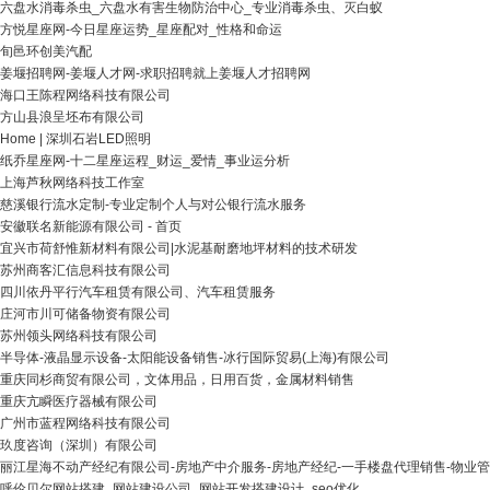
六盘水消毒杀虫_六盘水有害生物防治中心_专业消毒杀虫、灭白蚁
方悦星座网-今日星座运势_星座配对_性格和命运
旬邑环创美汽配
姜堰招聘网-姜堰人才网-求职招聘就上姜堰人才招聘网
海口王陈程网络科技有限公司
方山县浪呈坯布有限公司
Home | 深圳石岩LED照明
纸乔星座网-十二星座运程_财运_爱情_事业运分析
上海芦秋网络科技工作室
慈溪银行流水定制-专业定制个人与对公银行流水服务
安徽联名新能源有限公司 - 首页
宜兴市荷舒惟新材料有限公司|水泥基耐磨地坪材料的技术研发
苏州商客汇信息科技有限公司
四川依丹平行汽车租赁有限公司、汽车租赁服务
庄河市川可储备物资有限公司
苏州领头网络科技有限公司
半导体-液晶显示设备-太阳能设备销售-冰行国际贸易(上海)有限公司
重庆同杉商贸有限公司，文体用品，日用百货，金属材料销售
重庆亢瞬医疗器械有限公司
广州市蓝程网络科技有限公司
玖度咨询（深圳）有限公司
丽江星海不动产经纪有限公司-房地产中介服务-房地产经纪-一手楼盘代理销售-物业管
呼伦贝尔网站搭建_网站建设公司_网站开发搭建设计_seo优化