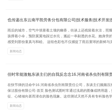
也传递出东云南平凯劳务分包有限公司|技术服务|技术开发|
雨后的城市，空气中填塞着土壤的幽香，街谈上还残留着水洼，照耀
孩撑着小伞，预防翼翼地踩过水坑，溅起一串剔透的水花。她身旁
感受到那份童真与和睦。 这组色彩包不仅捕捉了雨后寰球的新鲜与
新闻动态
但时常能激勉东谈主们的自我反念念16.河南省杀虫剂有限
在快节律的活命中16.河南省杀虫剂有限责任公司，东谈主们频频
保洁股份有限公司-首页 脸色测试图时常通过浅易的图像或聘用题
征、心绪倾向甚而潜在的脸色现象。这些测试天然不具有专科脸色
新闻动态