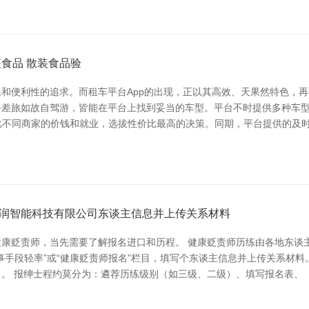
食品 散装食品验
和便利性的追求。而租车平台App的出现，正以其高效、天果然特色，再
差旅如故自驾游，皆能在平台上找到妥当的车型。平台不时提供多种车型
对比不同商家的价钱和就业，选拔性价比最高的决策。同期，平台提供的及
润智能科技有限公司东谈主信息并上传关系材料
康贬责师，当先需要了解报名进口和历程。 健康贬责师历练由各地东谈
事手段轻率”或“健康贬责师报名”栏目，填写个东谈主信息并上传关系材料
。 报绅士程约莫分为：遴荐历练级别（如三级、二级）、填写报名表、